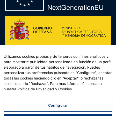
Utilizamos cookies propias y de terceros con fines analíticos y
para mostrarte publicidad personalizada en función de un perfil
elaborado a partir de tus hábitos de navegación. Puedes
personalizar tus preferencias pulsando en "Configurar", aceptar
todas las cookies haciendo clic en "Aceptar", o rechazarlas
Plan de Recuperación, Transformación y Resiliencia –
seleccionando "Rechazar". Para más información consulta
Financiado por la Unión Europea << Next Generation EU>>
nuestra
Política de Privacidad y Cookies
.
Mecanismo de Recuperación y resiliencia, establecido por el
Reglamento (UE) 2021/241 del Parlamento Europeo y del
Consejo, de 12 de febrero de 2021.
Configurar
Componente 11, Inversión 2 del PRTR gestionado por el
Ministerio de Política territorial.