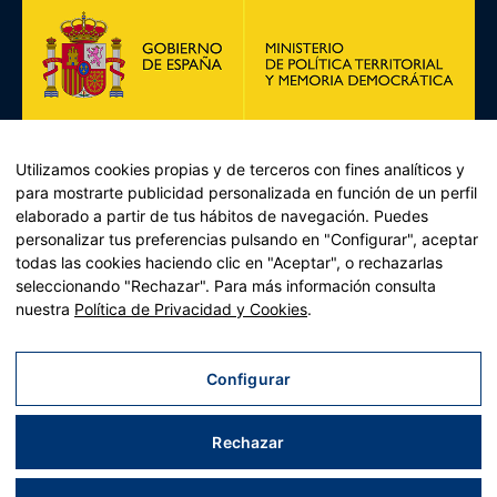
Utilizamos cookies propias y de terceros con fines analíticos y
para mostrarte publicidad personalizada en función de un perfil
elaborado a partir de tus hábitos de navegación. Puedes
personalizar tus preferencias pulsando en "Configurar", aceptar
todas las cookies haciendo clic en "Aceptar", o rechazarlas
Plan de Recuperación, Transformación y Resiliencia –
seleccionando "Rechazar". Para más información consulta
Financiado por la Unión Europea << Next Generation EU>>
nuestra
Política de Privacidad y Cookies
.
Mecanismo de Recuperación y resiliencia, establecido por el
Reglamento (UE) 2021/241 del Parlamento Europeo y del
Consejo, de 12 de febrero de 2021.
Configurar
Componente 11, Inversión 2 del PRTR gestionado por el
Ministerio de Política territorial.
Rechazar
Aviso legal
|
Política de privacidad
|
Política de cookies
|
Mapa web
| Desarrollado