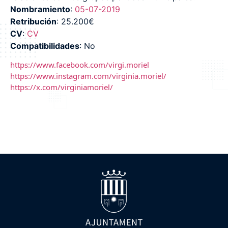
Nombramiento
:
05-07-2019
Retribución
: 25.200€
CV
:
CV
Compatibilidades
: No
https://www.facebook.com/virgi.moriel
https://www.instagram.com/virginia.moriel/
https://x.com/virginiamoriel/