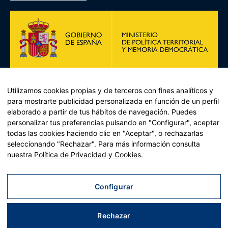
Utilizamos cookies propias y de terceros con fines analíticos y
para mostrarte publicidad personalizada en función de un perfil
elaborado a partir de tus hábitos de navegación. Puedes
personalizar tus preferencias pulsando en "Configurar", aceptar
todas las cookies haciendo clic en "Aceptar", o rechazarlas
Plan de Recuperación, Transformación y Resiliencia –
seleccionando "Rechazar". Para más información consulta
Financiado por la Unión Europea << Next Generation EU>>
nuestra
Política de Privacidad y Cookies
.
Mecanismo de Recuperación y resiliencia, establecido por el
Reglamento (UE) 2021/241 del Parlamento Europeo y del
Consejo, de 12 de febrero de 2021.
Configurar
Componente 11, Inversión 2 del PRTR gestionado por el
Ministerio de Política territorial.
Rechazar