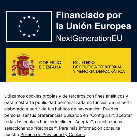
Utilizamos cookies propias y de terceros con fines analíticos y
para mostrarte publicidad personalizada en función de un perfil
elaborado a partir de tus hábitos de navegación. Puedes
personalizar tus preferencias pulsando en "Configurar", aceptar
todas las cookies haciendo clic en "Aceptar", o rechazarlas
Plan de Recuperación, Transformación y Resiliencia –
seleccionando "Rechazar". Para más información consulta
Financiado por la Unión Europea << Next Generation EU>>
nuestra
Política de Privacidad y Cookies
.
Mecanismo de Recuperación y resiliencia, establecido por el