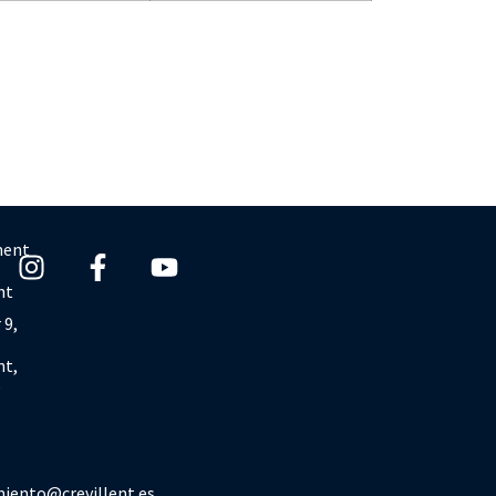
ment
nt
 9,
nt,
e
iento@crevillent.es