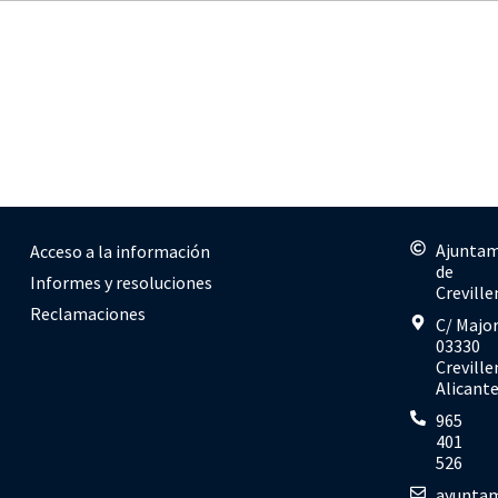
Ajunta
Acceso a la información
de
Informes y resoluciones
Creville
Reclamaciones
C/ Major
03330
Creville
Alicant
965
401
526
ayuntam