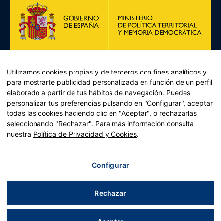
Utilizamos cookies propias y de terceros con fines analíticos y
para mostrarte publicidad personalizada en función de un perfil
elaborado a partir de tus hábitos de navegación. Puedes
personalizar tus preferencias pulsando en "Configurar", aceptar
todas las cookies haciendo clic en "Aceptar", o rechazarlas
Plan de Recuperación, Transformación y Resiliencia –
seleccionando "Rechazar". Para más información consulta
Financiado por la Unión Europea << Next Generation EU>>
nuestra
Política de Privacidad y Cookies
.
Mecanismo de Recuperación y resiliencia, establecido por el
Reglamento (UE) 2021/241 del Parlamento Europeo y del
Consejo, de 12 de febrero de 2021.
Configurar
Componente 11, Inversión 2 del PRTR gestionado por el
Ministerio de Política territorial.
Rechazar
Aviso legal
|
Política de privacidad
|
Política de cookies
|
Mapa web
| Desarrollado
por
Tres
tristes
tigres