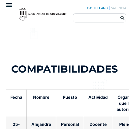
CASTELLANO
|
VALENCIÀ
COMPATIBILIDADES
Fecha
Nombre
Puesto
Actividad
Órga
que 
autor
25-
Alejandro
Personal
Docente
Plen